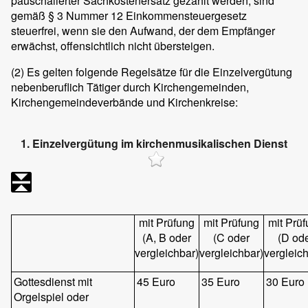
pauschalierter Sachkostenersatz gezahlt werden, sind
gemäß § 3 Nummer 12 Einkommensteuergesetz
steuerfrei, wenn sie den Aufwand, der dem Empfänger
erwächst, offensichtlich nicht übersteigen.
(2)
Es gelten folgende Regelsätze für die Einzelvergütung
nebenberuflich Tätiger durch Kirchengemeinden,
Kirchengemeindeverbände und Kirchenkreise:
1. Einzelvergütung im kirchenmusikalischen Dienst
mit Prüfung
mit Prüfung
mit Prü
(A, B oder
(C oder
(D od
vergleichbar)
vergleichbar)
vergleic
Gottesdienst mit
45 Euro
35 Euro
30 Euro
Orgelspiel oder