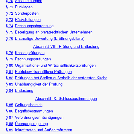
§ 70
Abschreibungen
§ 71
Rücklagen
§ 72
Sonderposten
§ 73
Rückstellungen
§ 74
Rechnungsabgrenzung
§ 75
Beteiligung an privatrechtlichen Unternehmen
§ 76
Erstmalige Bewertung (Eröffnungsbilanz)
Abschnitt VIII: Prüfung und Entlastung
§ 78
Kassenprüfungen
§ 79
Rechnungsprüfungen
§ 80
Organisations- und Wirtschaftlichkeitsprüfungen
§ 81
Betriebswirtschaftliche Prüfungen
§ 82
Prüfungen bei Stellen außerhalb der verfassten Kirche
§ 83
Unabhängigkeit der Prüfung
§ 84
Entlastung
Abschnitt IX: Schlussbestimmungen
§ 85
Geltungsbereich
§ 86
Begriffsbestimmungen
§ 87
Verordnungsermächtigungen
§ 88
Übergangsregelung
§ 89
Inkrafttreten und Außerkrafttreten