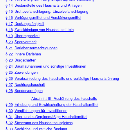
§ 14
Bestandteile des Haushalts und Anlagen
§ 15
Bruttoveranschlagung, Einzelveranschlagung
§ 16
Verfügungsmittel und Verstärkungsmittel
§ 17
Deckungsfähigkeit
§ 18
Zweckbindung von Haushaltsmitteln
§ 19
Übertragbarkeit
§ 20
Sperrvermerk
§ 21
Darlehensermächtigungen
§ 22
Innere Darlehen
§ 23
Bürgschaften
§ 24
Baumaßnahmen und sonstige Investitionen
§ 25
Zuwendungen
§ 26
Verabschiedung des Haushalts und vorläufige Haushaltsführung
§ 27
Nachtragshaushalt
§ 28
Sondervermögen
Abschnitt III: Ausführung des Haushalts
§ 29
Erhebung und Bewirtschaftung der Haushaltsmittel
§ 30
Verpflichtungen für Investitionen
§ 31
Über- und außerplanmäßige Haushaltsmittel
§ 32
Sicherung des Haushaltsausgleichs
§ 33
Sachliche und zeitliche Bindung