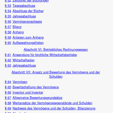
§ 52
Zeitpunkt der Buchungen
§ 53
Tagesabschluss
§ 54
Abschluss der Bücher
§ 55
Jahresabschluss
§ 56
Vermögensnachweis
§ 57
Bilanz
§ 58
Anhang
§ 59
Anlagen zum Anhang
§ 60
Aufbewahrungsfristen
Abschnitt VI: Betriebliches Rechnungswesen
§ 61
Anwendung für kirchliche Wirtschaftsbetriebe
§ 62
Wirtschaftsplan
§ 63
Jahresabschluss
Abschnitt VII: Ansatz und Bewertung des Vermögens und der
Schulden
§ 64
Vermögen
§ 65
Bewirtschaftung des Vermögens
§ 66
Inventur und Inventar
§ 67
Allgemeine Bewertungsgrundsätze
§ 68
Wertansätze der Vermögensgegenstände und Schulden
§ 69
Nachweis des Vermögens und der Schulden, Bilanzierung