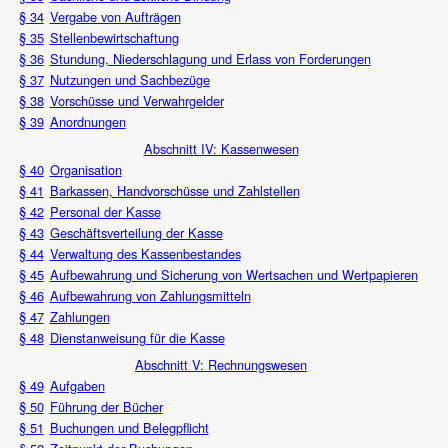
§ 34
Vergabe von Aufträgen
§ 35
Stellenbewirtschaftung
§ 36
Stundung, Niederschlagung und Erlass von Forderungen
§ 37
Nutzungen und Sachbezüge
§ 38
Vorschüsse und Verwahrgelder
§ 39
Anordnungen
Abschnitt IV: Kassenwesen
§ 40
Organisation
§ 41
Barkassen, Handvorschüsse und Zahlstellen
§ 42
Personal der Kasse
§ 43
Geschäftsverteilung der Kasse
§ 44
Verwaltung des Kassenbestandes
§ 45
Aufbewahrung und Sicherung von Wertsachen und Wertpapieren
§ 46
Aufbewahrung von Zahlungsmitteln
§ 47
Zahlungen
§ 48
Dienstanweisung für die Kasse
Abschnitt V: Rechnungswesen
§ 49
Aufgaben
§ 50
Führung der Bücher
§ 51
Buchungen und Belegpflicht