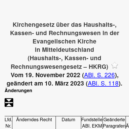
Kirchengesetz über das Haushalts-,
Kassen- und Rechnungswesen in der
Evangelischen Kirche
in Mitteldeutschland
(Haushalts-, Kassen- und
Rechnungswesengesetz – HKRG)
ABl. S. 226
Vom 19. November 2022 (
),
ABl. S. 118
geändert am 10. März 2023 (
).
Änderungen
Lfd.
Änderndes Recht
Datum
Fundstelle
Geänderte
Nr.
ABl. EKM
Paragrafen
Ä