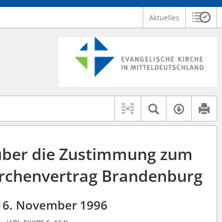
Aktuelles
Sitzu
Logo Ev. Kirche in Mitteldeutschland
 findet auch: "Pfarrerinitiative" oder "Pfarrerausschuss".
serer Hilfe.
Textsuche 
Verfüg
über die Zustimmung zum
irchenvertrag Brandenburg
16. November 1996