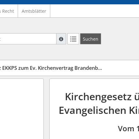
s Recht
Amtsblätter
Suche mit Platzhalter "*", Bsp. Pfarrer*,
Suchen
Weitere Suchoperatoren finden Sie in un
KKPS zum Ev. Kirchenvertrag Brandenburg
Kirchengesetz 
Evangelischen K
Vom 