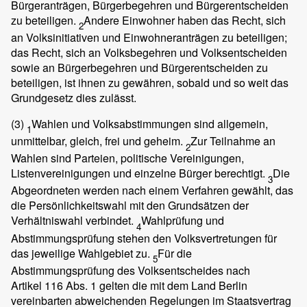
Bürgeranträgen, Bürgerbegehren und Bürgerentscheiden
zu beteiligen.
Andere Einwohner haben das Recht, sich
2
an Volksinitiativen und Einwohneranträgen zu beteiligen;
das Recht, sich an Volksbegehren und Volksentscheiden
sowie an Bürgerbegehren und Bürgerentscheiden zu
beteiligen, ist ihnen zu gewähren, sobald und so weit das
Grundgesetz dies zulässt.
(3)
Wahlen und Volksabstimmungen sind allgemein,
1
unmittelbar, gleich, frei und geheim.
Zur Teilnahme an
2
Wahlen sind Parteien, politische Vereinigungen,
Listenvereinigungen und einzelne Bürger berechtigt.
Die
3
Abgeordneten werden nach einem Verfahren gewählt, das
die Persönlichkeitswahl mit den Grundsätzen der
Verhältniswahl verbindet.
Wahlprüfung und
4
Abstimmungsprüfung stehen den Volksvertretungen für
das jeweilige Wahlgebiet zu.
Für die
5
Abstimmungsprüfung des Volksentscheides nach
Artikel 116 Abs. 1 gelten die mit dem Land Berlin
vereinbarten abweichenden Regelungen im Staatsvertrag