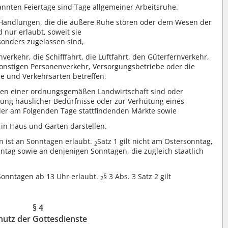
annten Feiertage sind Tage allgemeiner Arbeitsruhe.
Handlungen, die die äußere Ruhe stören oder dem Wesen der
 nur erlaubt, soweit sie
onders zugelassen sind,
verkehr, die Schifffahrt, die Luftfahrt, den Güterfernverkehr,
sonstigen Personenverkehr, Versorgungsbetriebe oder die
be und Verkehrsarten betreffen,
en einer ordnungsgemäßen Landwirtschaft sind oder
igung häuslicher Bedürfnisse oder zur Verhütung eines
der am Folgenden Tage stattfindenden Märkte sowie
in Haus und Garten darstellen.
 ist an Sonntagen erlaubt.
Satz 1 gilt nicht am Ostersonntag,
2
nntag sowie an denjenigen Sonntagen, die zugleich staatlich
Sonntagen ab 13 Uhr erlaubt.
§ 3 Abs. 3 Satz 2 gilt
2
§ 4
hutz der Gottesdienste