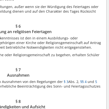
taltungen, außer wenn sie der Würdigung des Feiertages oder
bildung dienen und auf den Charakter des Tages Rücksicht
§ 6
lung an religiösen Feiertagen
ekenntnisses ist den in einem Ausbildungs- oder
ehörigen einer Kirche oder Religionsgemeinschaft auf Antrag
weit betriebliche Notwendigkeiten nicht entgegenstehen.
rche oder Religionsgemeinschaft zu begehen, erhalten Schüler
§ 7
Ausnahmen
en Ausnahmen von den Regelungen der
§ 3
Abs. 2,
§§ 4
und
5
erhebliche Beeinträchtigung des Sonn- und Feiertagsschutzes
§ 8
ändigkeiten und Aufsicht