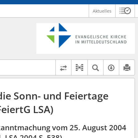
Aktuelles
Sitzu
Logo Ev. Kirche in Mitteldeutschland
 findet auch: "Pfarrerinitiative" oder "Pfarrerausschuss".
serer Hilfe.
Textsuche 
Verfüg
Dokument-Beziehu
Rechtsstände vergleich
die Sonn- und Feiertage
FeiertG LSA)
ekanntmachung vom 25. August 2004
. LSA 2004 S. 538),