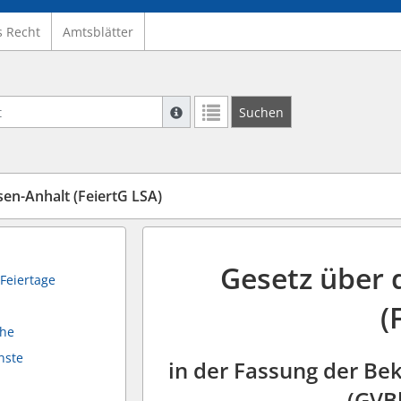
s Recht
Amtsblätter
Suche mit Platzhalter "*", Bsp. Pfarrer*,
Suchen
Weitere Suchoperatoren finden Sie in un
en-Anhalt (FeiertG LSA)
Gesetz über 
 Feiertage
(
uhe
nste
in der Fassung der B
(GVBl