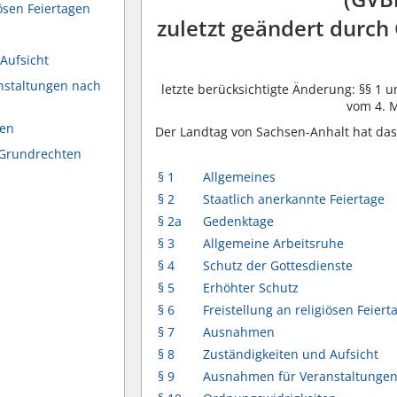
iösen Feiertagen
zuletzt geändert durch
Aufsicht
nstaltungen nach
letzte berücksichtigte Änderung: §§ 1 u
vom 4. M
ten
Der Landtag von Sachsen-Anhalt hat das
 Grundrechten
§ 1
Allgemeines
§ 2
Staatlich anerkannte Feiertage
§ 2a
Gedenktage
§ 3
Allgemeine Arbeitsruhe
§ 4
Schutz der Gottesdienste
§ 5
Erhöhter Schutz
§ 6
Freistellung an religiösen Feiert
§ 7
Ausnahmen
§ 8
Zuständigkeiten und Aufsicht
§ 9
Ausnahmen für Veranstaltunge