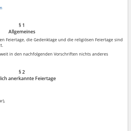
en
§ 1
Allgemeines
en Feiertage, die Gedenktage und die religiösen Feiertage sind
t.
soweit in den nachfolgenden Vorschriften nichts anderes
§ 2
lich anerkannte Feiertage
r),