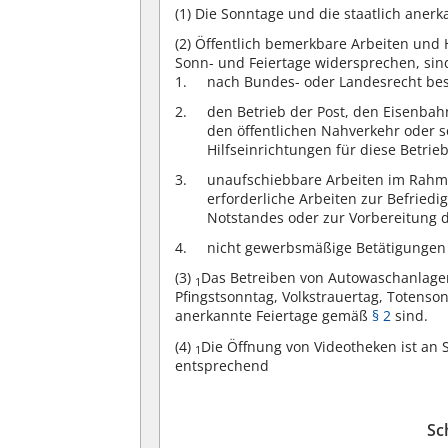
(1)
Die Sonntage und die staatlich anerk
(2)
Öffentlich bemerkbare Arbeiten und 
Sonn- und Feiertage widersprechen, sind
nach Bundes- oder Landesrecht bes
den Betrieb der Post, den Eisenbahn
den öffentlichen Nahverkehr oder 
Hilfseinrichtungen für diese Betrie
unaufschiebbare Arbeiten im Rahm
erforderliche Arbeiten zur Befried
Notstandes oder zur Vorbereitung 
nicht gewerbsmäßige Betätigungen 
(3)
Das Betreiben von Autowaschanlagen
1
Pfingstsonntag, Volkstrauertag, Totenso
anerkannte Feiertage gemäß
§ 2
sind.
(4)
Die Öffnung von Videotheken ist an 
1
entsprechend
Sc