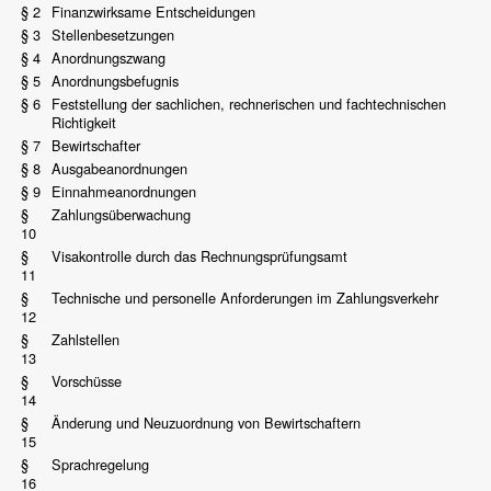
§ 2
Finanzwirksame Entscheidungen
§ 3
Stellenbesetzungen
§ 4
Anordnungszwang
§ 5
Anordnungsbefugnis
§ 6
Feststellung der sachlichen, rechnerischen und fachtechnischen
Richtigkeit
§ 7
Bewirtschafter
§ 8
Ausgabeanordnungen
§ 9
Einnahmeanordnungen
§
Zahlungsüberwachung
10
§
Visakontrolle durch das Rechnungsprüfungsamt
11
§
Technische und personelle Anforderungen im Zahlungsverkehr
12
§
Zahlstellen
13
§
Vorschüsse
14
§
Änderung und Neuzuordnung von Bewirtschaftern
15
§
Sprachregelung
16