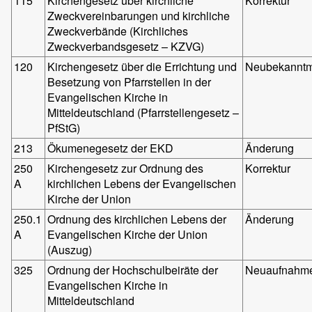
115
Kirchengesetz über kirchliche
Korrektur
Zweckvereinbarungen und kirchliche
Zweckverbände (Kirchliches
Zweckverbandsgesetz – KZVG)
120
Kirchengesetz über die Errichtung und
Neubekannt
Besetzung von Pfarrstellen in der
Evangelischen Kirche in
Mitteldeutschland (Pfarrstellengesetz –
PfStG)
213
Ökumenegesetz der EKD
Änderung
250
Kirchengesetz zur Ordnung des
Korrektur
A
kirchlichen Lebens der Evangelischen
Kirche der Union
250.1
Ordnung des kirchlichen Lebens der
Änderung
A
Evangelischen Kirche der Union
(Auszug)
325
Ordnung der Hochschulbeiräte der
Neuaufnahm
Evangelischen Kirche in
Mitteldeutschland