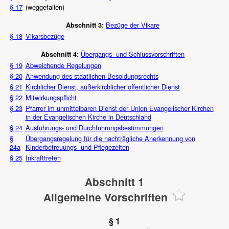
§ 17
(weggefallen)
Bezüge der Vikare
Abschnitt 3:
§ 18
Vikarsbezüge
Übergangs- und Schlussvorschriften
Abschnitt 4:
§ 19
Abweichende Regelungen
§ 20
Anwendung des staatlichen Besoldungsrechts
§ 21
Kirchlicher Dienst, außerkirchlicher öffentlicher Dienst
§ 22
Mitwirkungspflicht
§ 23
Pfarrer im unmittelbaren Dienst der Union Evangelischer Kirchen
in der Evangelischen Kirche in Deutschland
§ 24
Ausführungs- und Durchführungsbestimmungen
§
Übergangsregelung für die nachträgliche Anerkennung von
24a
Kinderbetreuungs- und Pflegezeiten
§ 25
Inkrafttreten
Abschnitt 1
Allgemeine Vorschriften
§ 1