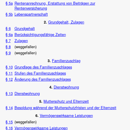
§ 5a
Rentenanrechnung, Erstattung von Beiträgen zur
Rentenversicherung
§ 5b
Lebenspartnerschaft
Grundgehalt, Zulagen
2.
§ 6
Grundgehalt
§ 6a
Berücksichtigungsfähige Zeiten
§ 7
Zulagen
§ 8
(weggefallen)
§ 9
(weggefallen)
Familienzuschlag
3.
§ 10
Grundlage des Familienzuschlages
§ 11
Stufen des Familienzuschlages
§ 12
Änderung des Familienzuschlages
Dienstwohnung
4.
§ 13
Dienstwohnung
Mutterschutz und Elternzeit
5.
§ 14
Besoldung während der Mutterschutzfristen und der Elternzeit
Vermögenswirksame Leistungen
6.
§ 15
(weggefallen)
§ 16
Vermögenswirksame Leistungen