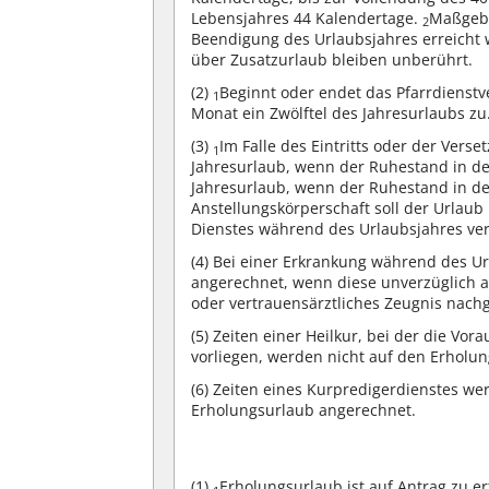
Lebensjahres 44 Kalendertage.
Maßgebe
2
Beendigung des Urlaubsjahres erreicht 
über Zusatzurlaub bleiben unberührt.
(2)
Beginnt oder endet das Pfarrdienstve
1
Monat ein Zwölftel des Jahresurlaubs zu
(3)
Im Falle des Eintritts oder der Ver
1
Jahresurlaub, wenn der Ruhestand in der
Jahresurlaub, wenn der Ruhestand in de
Anstellungskörperschaft soll der Urlaub
Dienstes während des Urlaubsjahres ver
(4)
Bei einer Erkrankung während des Url
angerechnet, wenn diese unverzüglich an
oder vertrauensärztliches Zeugnis nach
(5)
Zeiten einer Heilkur, bei der die Vor
vorliegen, werden nicht auf den Erholu
(6)
Zeiten eines Kurpredigerdienstes wer
Erholungsurlaub angerechnet.
(1)
Erholungsurlaub ist auf Antrag zu e