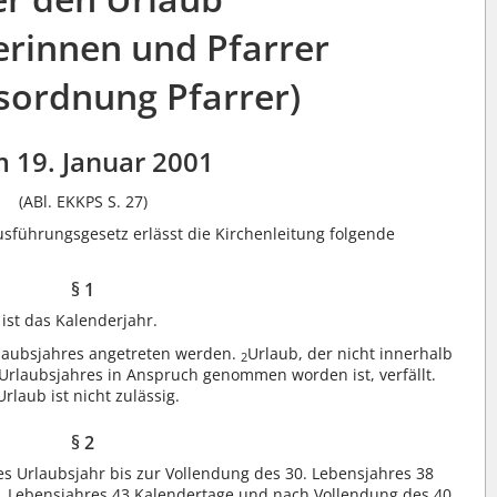
erinnen und Pfarrer
sordnung Pfarrer)
 19. Januar 2001
(ABl. EKKPS S. 27)
sführungsgesetz erlässt die Kirchenleitung folgende
§ 1
ist das Kalenderjahr.
rlaubsjahres angetreten werden.
Urlaub, der nicht innerhalb
2
rlaubsjahres in Anspruch genommen worden ist, verfällt.
rlaub ist nicht zulässig.
§ 2
es Urlaubsjahr bis zur Vollendung des 30. Lebensjahres 38
0. Lebensjahres 43 Kalendertage und nach Vollendung des 40.