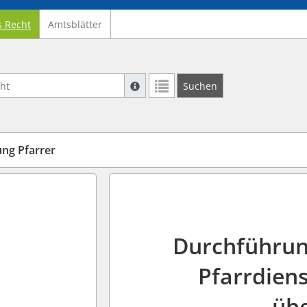
s Recht
Amtsblätter
Suche mit Platzhalter "*", Bsp. Pfarrer*,
Suchen
Weitere Suchoperatoren finden Sie in un
ng Pfarrer
Durchführu
Pfarrdien
übe