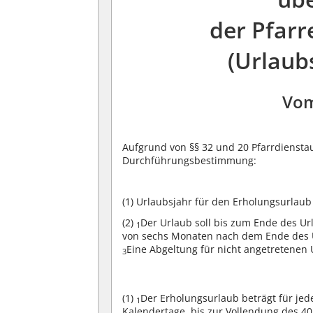
der Pfarr
(Urlaub
Vom
Aufgrund von §§ 32 und 20 Pfarrdienstau
Durchführungsbestimmung:
(1)
Urlaubsjahr für den Erholungsurlaub 
(2)
Der Urlaub soll bis zum Ende des U
1
von sechs Monaten nach dem Ende des U
Eine Abgeltung für nicht angetretenen U
3
(1)
Der Erholungsurlaub beträgt für jed
1
Kalendertage, bis zur Vollendung des 4