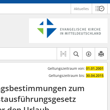
Aktuelles
Sitzu
Logo Ev. Kirche in Mitteldeutschland
 findet auch: "Pfarrerinitiative" oder "Pfarrerausschuss".
serer Hilfe.
Textsuche 
Verfüg
Geltungszeitraum von:
01.01.2001
Geltungszeitraum bis:
30.04.2015
ngsbestimmungen zum
stausführungsgesetz
r den Urlaub