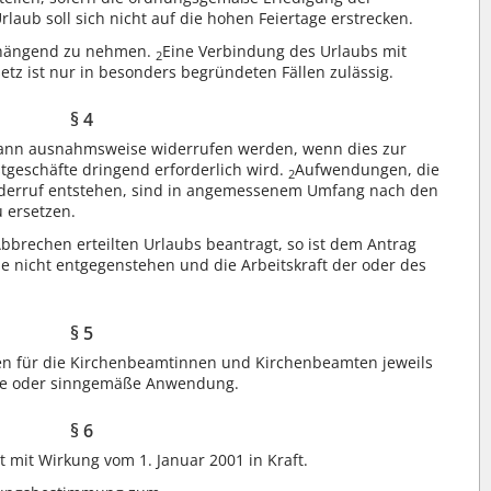
rlaub soll sich nicht auf die hohen Feiertage erstrecken.
nhängend zu nehmen.
Eine Verbindung des Urlaubs mit
2
tz ist nur in besonders begründeten Fällen zulässig.
§ 4
 kann ausnahmsweise widerrufen werden, wenn dies zur
geschäfte dringend erforderlich wird.
Aufwendungen, die
2
iderruf entstehen, sind in angemessenem Umfang nach den
 ersetzen.
brechen erteilten Urlaubs beantragt, so ist dem Antrag
e nicht entgegenstehen und die Arbeitskraft der oder des
§ 5
den für die Kirchenbeamtinnen und Kirchenbeamten jeweils
de oder sinngemäße Anwendung.
§ 6
mit Wirkung vom 1. Januar 2001 in Kraft.