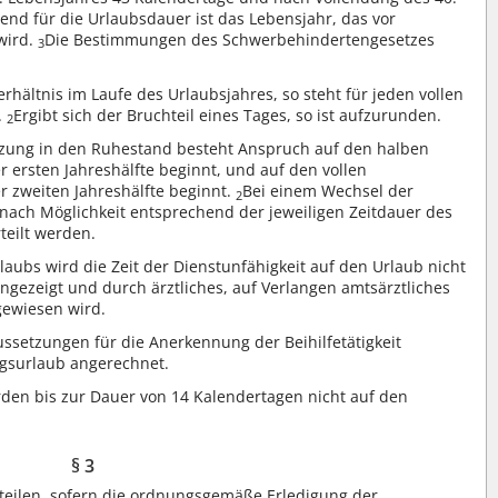
nd für die Urlaubsdauer ist das Lebensjahr, das vor
wird.
Die Bestimmungen des Schwerbehindertengesetzes
3
rhältnis im Laufe des Urlaubsjahres, so steht für jeden vollen
.
Ergibt sich der Bruchteil eines Tages, so ist aufzurunden.
2
setzung in den Ruhestand besteht Anspruch auf den halben
 ersten Jahreshälfte beginnt, und auf den vollen
r zweiten Jahreshälfte beginnt.
Bei einem Wechsel der
2
 nach Möglichkeit entsprechend der jeweiligen Zeitdauer des
teilt werden.
aubs wird die Zeit der Dienstunfähigkeit auf den Urlaub nicht
gezeigt und durch ärztliches, auf Verlangen amtsärztliches
gewiesen wird.
aussetzungen für die Anerkennung der Beihilfetätigkeit
ngsurlaub angerechnet.
den bis zur Dauer von 14 Kalendertagen nicht auf den
§ 3
rteilen, sofern die ordnungsgemäße Erledigung der