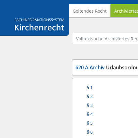
Geltendes Recht
Archivierte
Logo Fachinformationssystem Kirchenrecht
Volltextsuche Archiviertes Recht
620 A Archiv
Urlaubsordnu
§ 1
§ 2
§ 3
§ 4
§ 5
§ 6