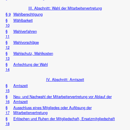
III. Abschnitt: Wahl der Mitarbeitervertretung
§ 9
Wahlberechtigung
§
Wählbarkeit
10
§
Wahlverfahren
11
§
Wahlvorschläge
12
§
Wahlschutz, Wahlkosten
13
§
Anfechtung der Wahl
14
IV. Abschnitt: Amtszeit
§
Amtszeit
15
§
Neu- und Nachwahl der Mitarbeitervertretung vor Ablauf der
16
Amtszeit
§
Ausschluss eines Mitgliedes oder Auflösung der
17
Mitarbeitervertretung
§
Erlöschen und Ruhen der Mitgliedschaft, Ersatzmitgliedschaft
18