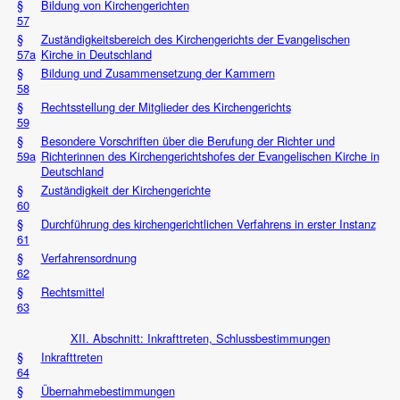
§
Bildung von Kirchengerichten
57
§
Zuständigkeitsbereich des Kirchengerichts der Evangelischen
57a
Kirche in Deutschland
§
Bildung und Zusammensetzung der Kammern
58
§
Rechtsstellung der Mitglieder des Kirchengerichts
59
§
Besondere Vorschriften über die Berufung der Richter und
59a
Richterinnen des Kirchengerichtshofes der Evangelischen Kirche in
Deutschland
§
Zuständigkeit der Kirchengerichte
60
§
Durchführung des kirchengerichtlichen Verfahrens in erster Instanz
61
§
Verfahrensordnung
62
§
Rechtsmittel
63
XII. Abschnitt: Inkrafttreten, Schlussbestimmungen
§
Inkrafttreten
64
§
Übernahmebestimmungen