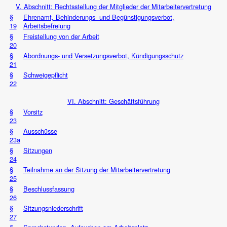
V. Abschnitt: Rechtsstellung der Mitglieder der Mitarbeitervertretung
§
Ehrenamt, Behinderungs- und Begünstigungsverbot,
19
Arbeitsbefreiung
§
Freistellung von der Arbeit
20
§
Abordnungs- und Versetzungsverbot, Kündigungsschutz
21
§
Schweigepflicht
22
VI. Abschnitt: Geschäftsführung
§
Vorsitz
23
§
Ausschüsse
23a
§
Sitzungen
24
§
Teilnahme an der Sitzung der Mitarbeitervertretung
25
§
Beschlussfassung
26
§
Sitzungsniederschrift
27