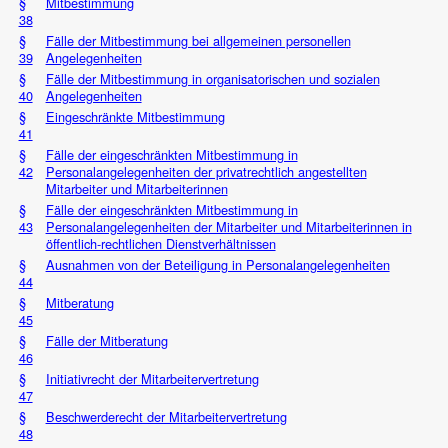
§
Mitbestimmung
38
§
Fälle der Mitbestimmung bei allgemeinen personellen
39
Angelegenheiten
§
Fälle der Mitbestimmung in organisatorischen und sozialen
40
Angelegenheiten
§
Eingeschränkte Mitbestimmung
41
§
Fälle der eingeschränkten Mitbestimmung in
42
Personalangelegenheiten der privatrechtlich angestellten
Mitarbeiter und Mitarbeiterinnen
§
Fälle der eingeschränkten Mitbestimmung in
43
Personalangelegenheiten der Mitarbeiter und Mitarbeiterinnen in
öffentlich-rechtlichen Dienstverhältnissen
§
Ausnahmen von der Beteiligung in Personalangelegenheiten
44
§
Mitberatung
45
§
Fälle der Mitberatung
46
§
Initiativrecht der Mitarbeitervertretung
47
§
Beschwerderecht der Mitarbeitervertretung
48