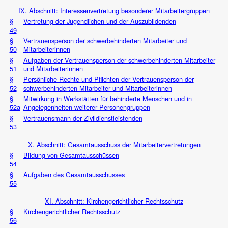
IX. Abschnitt: Interessenvertretung besonderer Mitarbeitergruppen
§
Vertretung der Jugendlichen und der Auszubildenden
49
§
Vertrauensperson der schwerbehinderten Mitarbeiter und
50
Mitarbeiterinnen
§
Aufgaben der Vertrauensperson der schwerbehinderten Mitarbeiter
51
und Mitarbeiterinnen
§
Persönliche Rechte und Pflichten der Vertrauensperson der
52
schwerbehinderten Mitarbeiter und Mitarbeiterinnen
§
Mitwirkung in Werkstätten für behinderte Menschen und in
52a
Angelegenheiten weiterer Personengruppen
§
Vertrauensmann der Zivildienstleistenden
53
X. Abschnitt: Gesamtausschuss der Mitarbeitervertretungen
§
Bildung von Gesamtausschüssen
54
§
Aufgaben des Gesamtausschusses
55
XI. Abschnitt: Kirchengerichtlicher Rechtsschutz
§
Kirchengerichtlicher Rechtsschutz
56