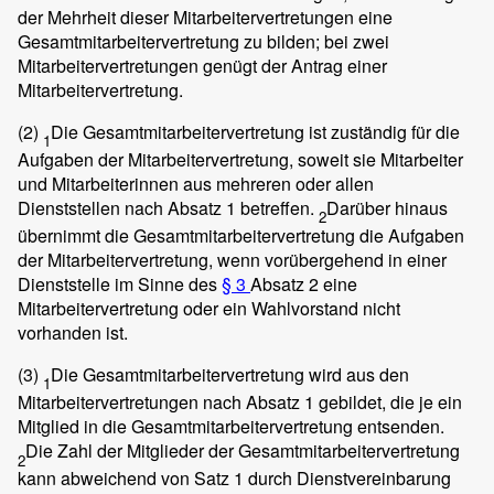
der Mehrheit dieser Mitarbeitervertretungen eine
Gesamtmitarbeitervertretung zu bilden; bei zwei
Mitarbeitervertretungen genügt der Antrag einer
Mitarbeitervertretung.
(2)
Die Gesamtmitarbeitervertretung ist zuständig für die
1
Aufgaben der Mitarbeitervertretung, soweit sie Mitarbeiter
und Mitarbeiterinnen aus mehreren oder allen
Dienststellen nach Absatz 1 betreffen.
Darüber hinaus
2
übernimmt die Gesamtmitarbeitervertretung die Aufgaben
der Mitarbeitervertretung, wenn vorübergehend in einer
Dienststelle im Sinne des
§ 3
Absatz 2 eine
Mitarbeitervertretung oder ein Wahlvorstand nicht
vorhanden ist.
(3)
Die Gesamtmitarbeitervertretung wird aus den
1
Mitarbeitervertretungen nach Absatz 1 gebildet, die je ein
Mitglied in die Gesamtmitarbeitervertretung entsenden.
Die Zahl der Mitglieder der Gesamtmitarbeitervertretung
2
kann abweichend von Satz 1 durch Dienstvereinbarung