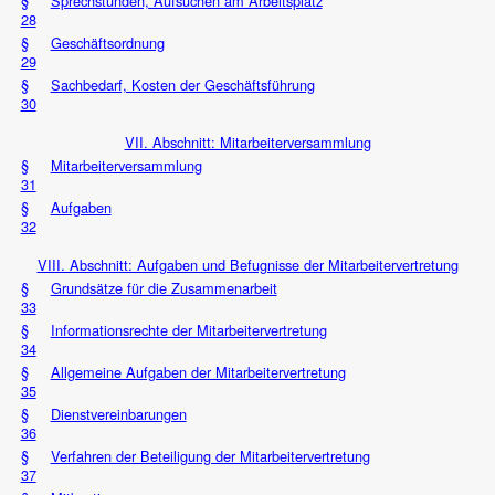
§
Sprechstunden, Aufsuchen am Arbeitsplatz
28
§
Geschäftsordnung
29
§
Sachbedarf, Kosten der Geschäftsführung
30
VII. Abschnitt: Mitarbeiterversammlung
§
Mitarbeiterversammlung
31
§
Aufgaben
32
VIII. Abschnitt: Aufgaben und Befugnisse der Mitarbeitervertretung
§
Grundsätze für die Zusammenarbeit
33
§
Informationsrechte der Mitarbeitervertretung
34
§
Allgemeine Aufgaben der Mitarbeitervertretung
35
§
Dienstvereinbarungen
36
§
Verfahren der Beteiligung der Mitarbeitervertretung
37