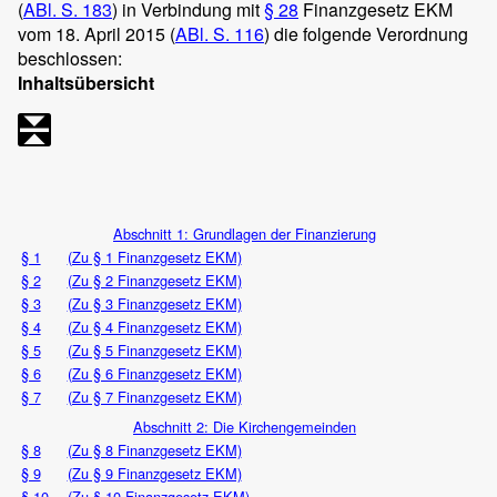
(
ABl. S. 183
) in Verbindung mit
§ 28
Finanzgesetz EKM
vom 18. April 2015 (
ABl. S. 116
) die folgende Verordnung
beschlossen:
Inhaltsübersicht
Abschnitt 1: Grundlagen der Finanzierung
§ 1
(Zu § 1 Finanzgesetz EKM)
§ 2
(Zu § 2 Finanzgesetz EKM)
§ 3
(Zu § 3 Finanzgesetz EKM)
§ 4
(Zu § 4 Finanzgesetz EKM)
§ 5
(Zu § 5 Finanzgesetz EKM)
§ 6
(Zu § 6 Finanzgesetz EKM)
§ 7
(Zu § 7 Finanzgesetz EKM)
Abschnitt 2: Die Kirchengemeinden
§ 8
(Zu § 8 Finanzgesetz EKM)
§ 9
(Zu § 9 Finanzgesetz EKM)
§ 10
(Zu § 10 Finanzgesetz EKM)