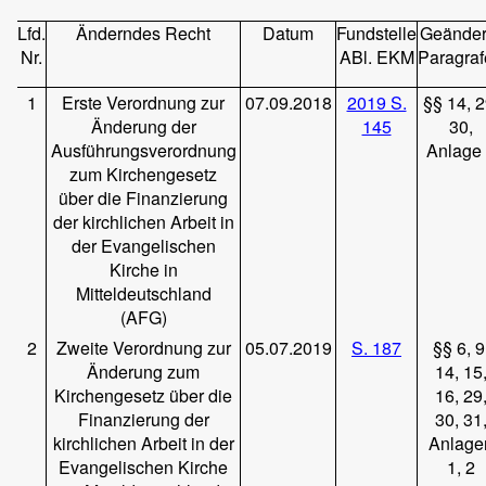
Lfd.
Änderndes Recht
Datum
Fundstelle
Geänder
Nr.
ABl. EKM
Paragra
1
Erste Verordnung zur
07.09.2018
2019 S.
§§ 14, 2
Änderung der
145
30,
Ausführungsverordnung
Anlage
zum Kirchengesetz
über die Finanzierung
der kirchlichen Arbeit in
der Evangelischen
Kirche in
Mitteldeutschland
(AFG)
2
Zweite Verordnung zur
05.07.2019
S. 187
§§ 6, 9
Änderung zum
14, 15
Kirchengesetz über die
16, 29
Finanzierung der
30, 31
kirchlichen Arbeit in der
Anlage
Evangelischen Kirche
1, 2