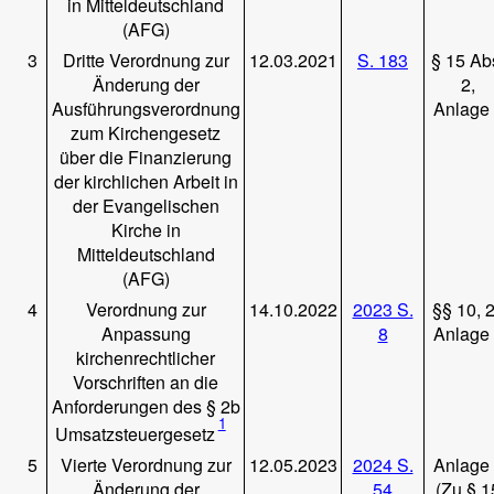
in Mitteldeutschland
(AFG)
3
Dritte Verordnung zur
12.03.2021
S. 183
§ 15 Ab
Änderung der
2,
Ausführungsverordnung
Anlage
zum Kirchengesetz
über die Finanzierung
der kirchlichen Arbeit in
der Evangelischen
Kirche in
Mitteldeutschland
(AFG)
4
Verordnung zur
14.10.2022
2023 S.
§§ 10, 
Anpassung
8
Anlage
kirchenrechtlicher
Vorschriften an die
Anforderungen des § 2b
1
Umsatzsteuergesetz
5
Vierte Verordnung zur
12.05.2023
2024 S.
Anlage
Änderung der
54
(Zu § 1