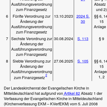
Ausführungsverordnung
Absatz 
zum Finanzgesetz
und 2)
6
Fünfte Verordnung zur
13.10.2023
2024 S.
§§ 6, 1
Änderung der
30
15
Ausführungsverordnung
Anlage
zum Finanzgesetz
7
Sechste Verordnung zur
30.08.2024
S. 113
§ 9
Änderung der
Ausführungsverordnung
zum Finanzgesetz
8
Siebte Verordnung zur
27.06.2025
S. 105
§§ 6, 1
Änderung der
15
Ausführungsverordnung
Anlage
2
1, 2
zum Finanzgesetz
Der Landeskirchenrat der Evangelischen Kirche in
Mitteldeutschland hat aufgrund von
Artikel 82
Absatz 1 der
Verfassung der Evangelischen Kirche in Mitteldeutschland
(Kirchenverfassung EKM – KVerfEKM) vom 5. Juli 2008